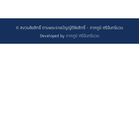
© สงวนลิขสิทธิ์ ตามพระราชบัญญัติลิขสิทธิ์ - ภาคภูมิ ศรีจันทร์นวน
Developed by
ภาคภูมิ ศรีจันทร์นวน